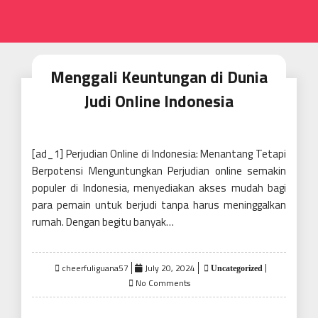
Menggali Keuntungan di Dunia
Judi Online Indonesia
[ad_1] Perjudian Online di Indonesia: Menantang Tetapi
Berpotensi Menguntungkan Perjudian online semakin
populer di Indonesia, menyediakan akses mudah bagi
para pemain untuk berjudi tanpa harus meninggalkan
rumah. Dengan begitu banyak…
cheerfuliguana57
July 20, 2024
Uncategorized
No Comments