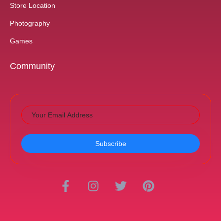
Store Location
Photography
Games
Community
Subscribe