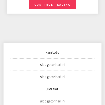
CONTINUE READING
karirtoto
slot gacor hari ini
slot gacor hari ini
judi slot
slot gacor hari ini